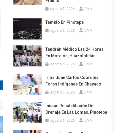
Frutillo
agosto 7, 2026
CMM
Tembló En Pinotepa
agosto 6, 2026
CMM
Tendrán Médico Las 24 Horas
En Morelos, Huazolotitlán
agosto 6, 2026
CMM
Irma Juan Carlos Coordina
Foros Indígenas En Chayuco
agosto 6, 2026
CMM
Inician Rehabilitación De
Drenaje En Las Lomas, Pinotepa
agosto 6, 2026
CMM