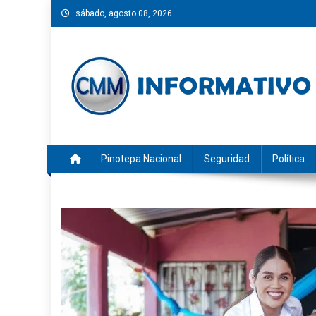
Saltar
sábado, agosto 08, 2026
al
contenido
CMM INFORMATIVO
Noticias de Pinotepa Nacional y la Costa de Oaxaca. Gen
Pinotepa Nacional
Seguridad
Política