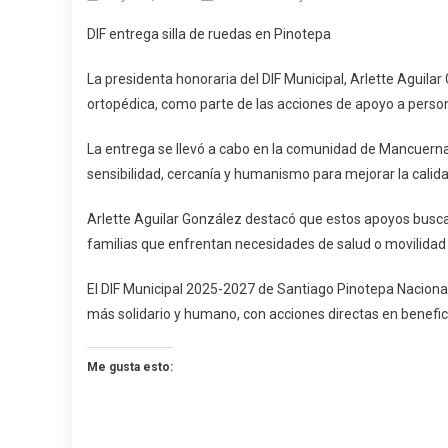
DIF
DIF entrega silla de ruedas en Pinotepa
Entrega
Silla
La presidenta honoraria del DIF Municipal, Arlette Aguilar
De
ortopédica, como parte de las acciones de apoyo a person
Ruedas
En
La entrega se llevó a cabo en la comunidad de Mancuerna
Pinotep
sensibilidad, cercanía y humanismo para mejorar la calid
Arlette Aguilar González destacó que estos apoyos buscan
familias que enfrentan necesidades de salud o movilidad
El DIF Municipal 2025-2027 de Santiago Pinotepa Naciona
más solidario y humano, con acciones directas en benefi
Me gusta esto: