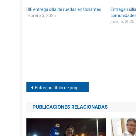
DIF entrega silla de ruedas en Collantes
Entregan sill
febrero 3, 2026
comunidades
junio 5, 2025
Navegación
Entregan título de propiedad en Pinotepa
de
PUBLICACIONES RELACIONADAS
entradas