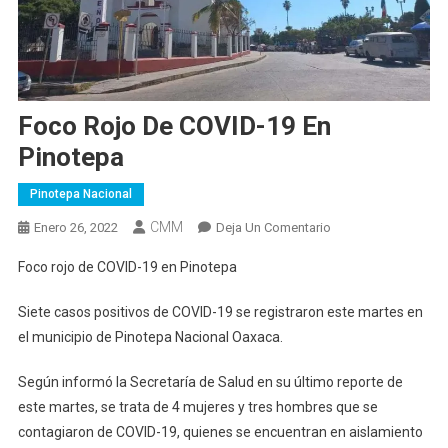
Foco Rojo De COVID-19 En
Pinotepa
Pinotepa Nacional
CMM
En
Enero 26, 2022
Deja Un Comentario
Foco
Foco rojo de COVID-19 en Pinotepa
Rojo
De
Siete casos positivos de COVID-19 se registraron este martes en
COVID-
el municipio de Pinotepa Nacional Oaxaca.
19
En
Según informó la Secretaría de Salud en su último reporte de
Pinotepa
este martes, se trata de 4 mujeres y tres hombres que se
contagiaron de COVID-19, quienes se encuentran en aislamiento