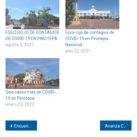
FOCO ROJO DE CONTAGIOS
Foco rojo de contagios de
DE COVID-19 EN PINOTEPA
COVID-19 en Pinotepa
agosto 5, 2021
Nacional
julio 22, 2021
Seis casos más de COVID-
19 en Pinotepa
enero 23, 2022
Navegación
Encuentran sin vida a afromexicano de El Ciruelo
Avanza COVID-19 en los Jicayanes.