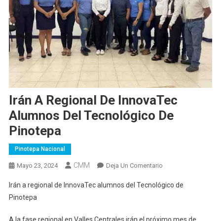
Irán A Regional De InnovaTec
Alumnos Del Tecnológico De
Pinotepa
Pinotepa Nacional
CMM
En
Mayo 23, 2024
Deja Un Comentario
Irán
Irán a regional de InnovaTec alumnos del Tecnológico de
A
Pinotepa
Regional
De
A la fase regional en Valles Centrales irán el próximo mes de