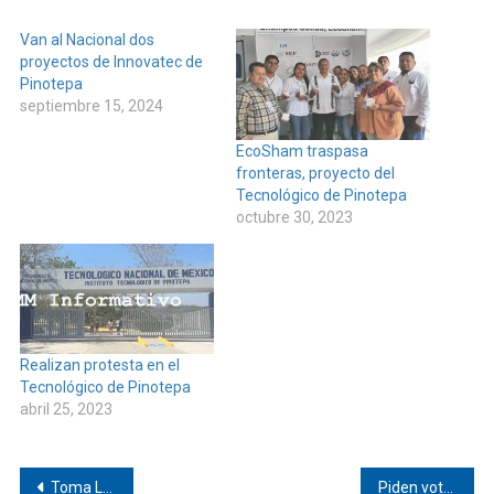
Van al Nacional dos
proyectos de Innovatec de
Pinotepa
septiembre 15, 2024
EcoSham traspasa
fronteras, proyecto del
Tecnológico de Pinotepa
octubre 30, 2023
Realizan protesta en el
Tecnológico de Pinotepa
abril 25, 2023
Navegación
Toma Lucero Rivero el liderazgo de la Ucidebacc de Pinotepa
Piden voto local en Tlacamama