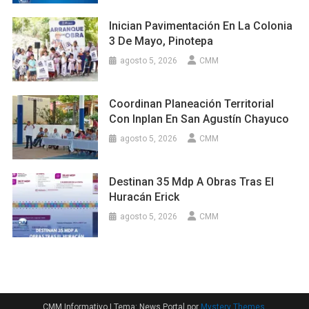
Inician Pavimentación En La Colonia
3 De Mayo, Pinotepa
agosto 5, 2026
CMM
Coordinan Planeación Territorial
Con Inplan En San Agustín Chayuco
agosto 5, 2026
CMM
Destinan 35 Mdp A Obras Tras El
Huracán Erick
agosto 5, 2026
CMM
CMM Informativo
|
Tema: News Portal por
Mystery Themes
.