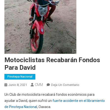
Motociclistas Recabarán Fondos
Para David
Pinotepa Nacional
CMM
En
Junio 8, 2021
Deja Un Comentario
Motociclistas
Un Club de motociclista recabará fondos económicos para
Recabarán
ayudar a David, quien sufrió un
fuerte accidente en el libramiento
Fondos
de Pinotepa Nacional
, Oaxaca.
Para