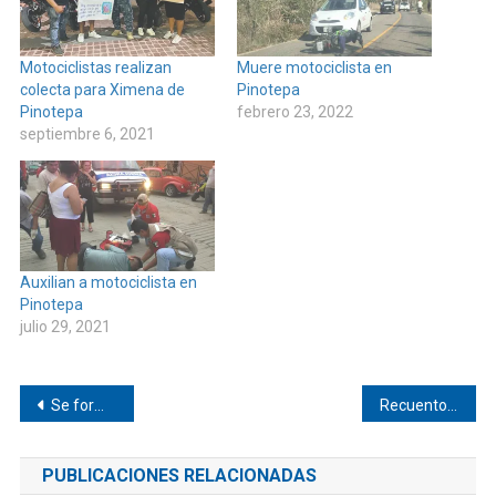
Motociclistas realizan
Muere motociclista en
colecta para Ximena de
Pinotepa
Pinotepa
febrero 23, 2022
septiembre 6, 2021
Auxilian a motociclista en
Pinotepa
julio 29, 2021
Navegación
Se forma nueva alternancia en el distrito 22 de Pinotepa Nacional
Recuentos de votos a la diputación local de Pinotepa Nacional
de
PUBLICACIONES RELACIONADAS
entradas