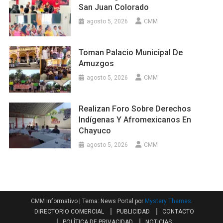
San Juan Colorado
agosto 5, 2026
CMM
Toman Palacio Municipal De
Amuzgos
agosto 5, 2026
CMM
Realizan Foro Sobre Derechos
Indígenas Y Afromexicanos En
Chayuco
agosto 5, 2026
CMM
CMM Informativo
|
Tema: News Portal por
Mystery Themes
.
DIRECTORIO COMERCIAL
PUBLICIDAD
CONTACTO
POLÍTICA DE PRIVACIDAD
NOTICIAS