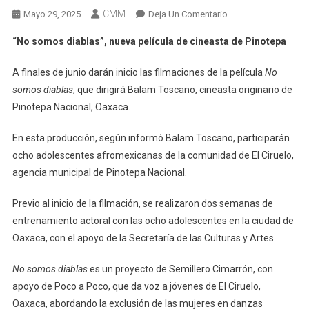
CMM
En
Mayo 29, 2025
Deja Un Comentario
“No
“No somos diablas”, nueva película de cineasta de Pinotepa
Somos
Diablas”,
A finales de junio darán inicio las filmaciones de la película
No
Nueva
somos diablas
, que dirigirá Balam Toscano, cineasta originario de
Película
Pinotepa Nacional, Oaxaca.
De
Cineasta
En esta producción, según informó Balam Toscano, participarán
De
ocho adolescentes afromexicanas de la comunidad de El Ciruelo,
Pinotepa
agencia municipal de Pinotepa Nacional.
Previo al inicio de la filmación, se realizaron dos semanas de
entrenamiento actoral con las ocho adolescentes en la ciudad de
Oaxaca, con el apoyo de la Secretaría de las Culturas y Artes.
No somos diablas
es un proyecto de Semillero Cimarrón, con
apoyo de Poco a Poco, que da voz a jóvenes de El Ciruelo,
Oaxaca, abordando la exclusión de las mujeres en danzas