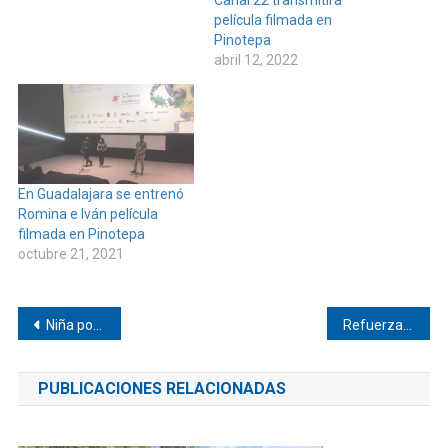
película filmada en
Pinotepa
abril 12, 2022
En Guadalajara se entrenó
Romina e Iván película
filmada en Pinotepa
octubre 21, 2021
Navegación
Niña podría morir si es deportada a Pinotepa
Refuerzan operativos de seguridad en municipios de la Costa
de
PUBLICACIONES RELACIONADAS
entradas