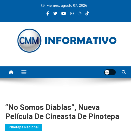
Saltar
viernes, agosto 07, 2026
al
contenido
CMM INFORMATIVO
Noticias de Pinotepa Nacional y la Costa de Oaxaca. Generamos y
producimos la información.
“No Somos Diablas”, Nueva
Película De Cineasta De Pinotepa
Pinotepa Nacional