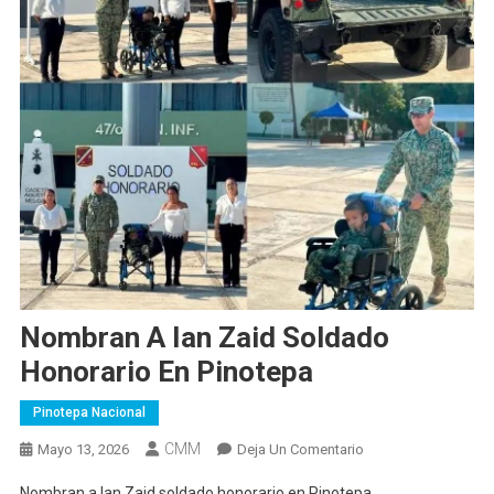
Nombran A Ian Zaid Soldado
Honorario En Pinotepa
Pinotepa Nacional
CMM
En
Mayo 13, 2026
Deja Un Comentario
Nombran
Nombran a Ian Zaid soldado honorario en Pinotepa