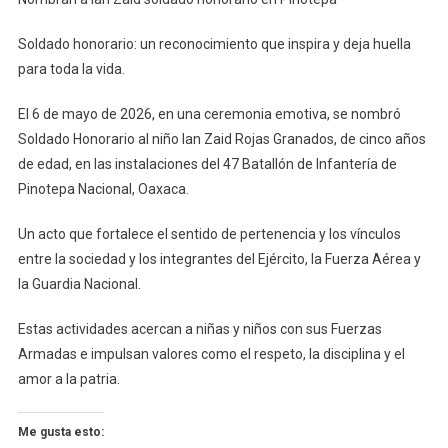
A
Ian
Soldado honorario: un reconocimiento que inspira y deja huella
Zaid
para toda la vida.
Soldado
Honorario
El 6 de mayo de 2026, en una ceremonia emotiva, se nombró
En
Soldado Honorario al niño Ian Zaid Rojas Granados, de cinco años
Pinotepa
de edad, en las instalaciones del 47 Batallón de Infantería de
Pinotepa Nacional, Oaxaca.
Un acto que fortalece el sentido de pertenencia y los vínculos
entre la sociedad y los integrantes del Ejército, la Fuerza Aérea y
la Guardia Nacional.
Estas actividades acercan a niñas y niños con sus Fuerzas
Armadas e impulsan valores como el respeto, la disciplina y el
amor a la patria.
Me gusta esto: