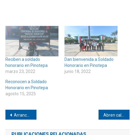
Reciben a soldado
Dan bienvenida a Soldado
honorario en Pinotepa
Honorario en Pinotepa
marzo 23, 2022
junio 18, 2022
Reconocen a Soldado
Honorario en Pinotepa
agosto 15, 2025
Navegación
Arrancan obras 2026 en Jicayán
Abren calle 20 Norte en Pinotepa
de
PUBLICACIONES RELACIONADAS