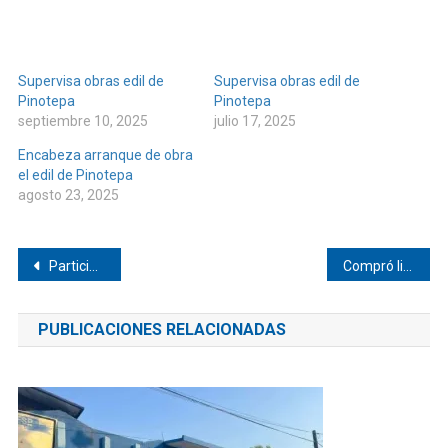
Supervisa obras edil de
Supervisa obras edil de
Pinotepa
Pinotepa
septiembre 10, 2025
julio 17, 2025
Encabeza arranque de obra
el edil de Pinotepa
agosto 23, 2025
Navegación
Participa Carmen Bautista en la VII Sesión Ordinaria del Consejo Nacional de Morena
Compró libros edil de Pinotepa
de
PUBLICACIONES RELACIONADAS
entradas