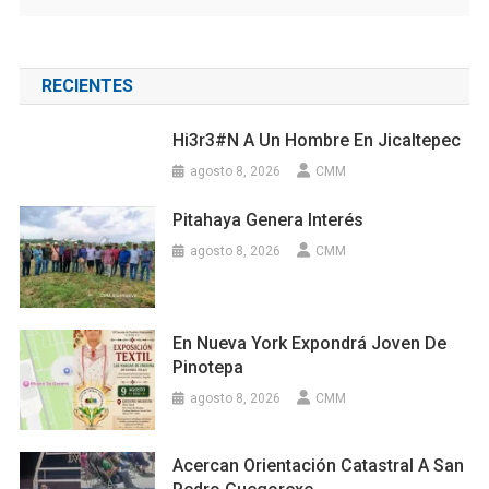
RECIENTES
Hi3r3#n A Un Hombre En Jicaltepec
agosto 8, 2026
CMM
Pitahaya Genera Interés
agosto 8, 2026
CMM
En Nueva York Expondrá Joven De
Pinotepa
agosto 8, 2026
CMM
Acercan Orientación Catastral A San