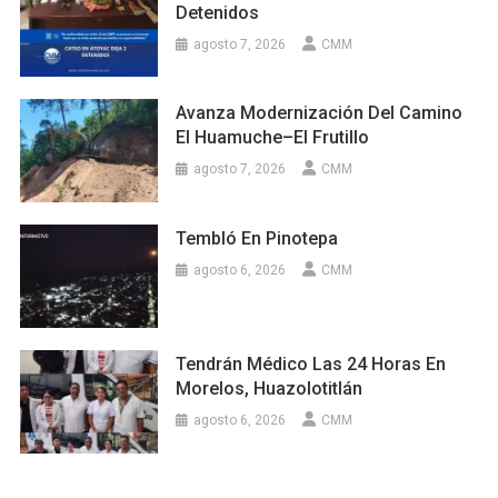
Detenidos
agosto 7, 2026
CMM
Avanza Modernización Del Camino
El Huamuche–El Frutillo
agosto 7, 2026
CMM
Tembló En Pinotepa
agosto 6, 2026
CMM
Tendrán Médico Las 24 Horas En
Morelos, Huazolotitlán
agosto 6, 2026
CMM