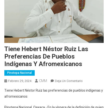
Tiene Hebert Néstor Ruiz Las
Preferencias De Pueblos
Indígenas Y Afromexicanos
Pinotepa Nacional
CMM
En
Febrero 29, 2024
Deja Un Comentario
Tiene
Tiene Hebert Néstor Ruiz las preferencias de pueblos indígenas y
Hebert
afromexicanos
Néstor
Ruiz
Pinotepa Nacional, Oaxaca.- En la víspera de la definición de quien