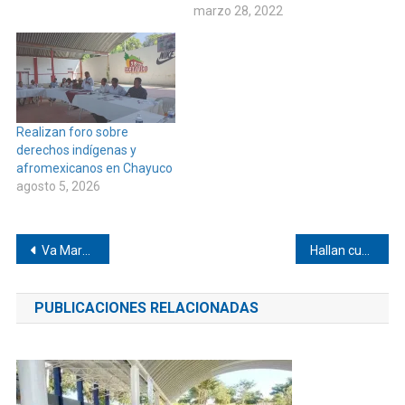
marzo 28, 2022
Realizan foro sobre
derechos indígenas y
afromexicanos en Chayuco
agosto 5, 2026
Navegación
Va Marbel por la reelección en Pinotepa
Hallan cuerpo sin vida en San José Río Viejo
de
PUBLICACIONES RELACIONADAS
entradas