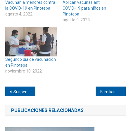
Vacunan a menores contra
Aplican vacunas anti
la COVID-19 en Pinotepa
COVID-19 para niños en
agosto 4, 2022
Pinotepa
agosto 9, 2023
Segundo día de vacunación
en Pinotepa
noviembre 10, 2022
Navegación
Suspenden clases en los CECYTEOS de la Costa
Familias disfrutaron paseo dominical en el Batallón de Pinotepa
de
PUBLICACIONES RELACIONADAS
entradas