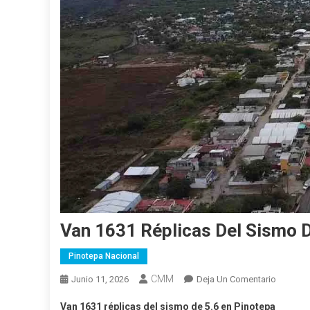
Van 1631 Réplicas Del Sismo D
Pinotepa Nacional
CMM
En
Junio 11, 2026
Deja Un Comentario
Van
Van 1631 réplicas del sismo de 5.6 en Pinotepa