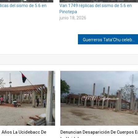
icas del sismo de 5.6 en
Van 1749 réplicas del sismo de 5.6 en
Pinotepa
junio 18, 2026
Guerreros Tata’Chu celebrará su quinto aniversario en Huaxpaltepec
1 Años La Ucidebacc De
Denuncian Desaparición De Cuerpos E