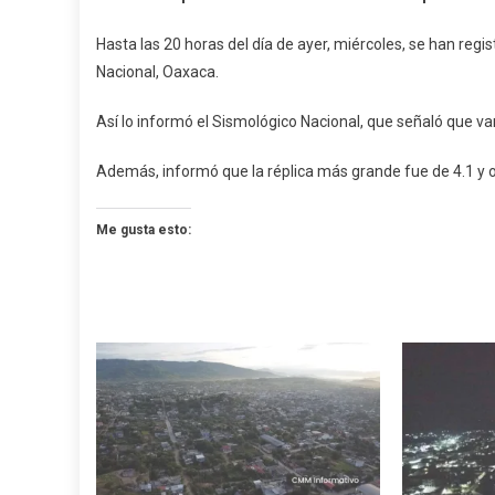
1631
Réplicas
Hasta las 20 horas del día de ayer, miércoles, se han regi
Del
Nacional, Oaxaca.
Sismo
De
Así lo informó el Sismológico Nacional, que señaló que va
5.6
En
Además, informó que la réplica más grande fue de 4.1 y o
Pinotep
Me gusta esto: