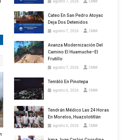
agosto 7, 2026
CMM
Cateo En San Pedro Atoyac
Deja Dos Detenidos
agosto 7, 2026
CMM
Avanza Modernización Del
Camino El Huamuche–El
Frutillo
agosto 7, 2026
CMM
Tembló En Pinotepa
agosto 6, 2026
CMM
Tendrán Médico Las 24 Horas
En Morelos, Huazolotitlán
agosto 6, 2026
CMM
n
Irma Juan Carlos Coordina