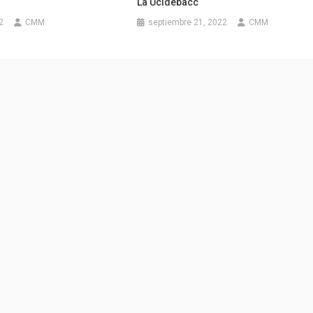
La Ucidebacc
2
CMM
septiembre 21, 2022
CMM