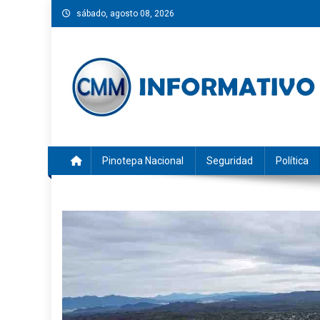
Saltar
sábado, agosto 08, 2026
al
contenido
CMM INFORMATIVO
Noticias de Pinotepa Nacional y la Costa de Oaxaca. Gen
Pinotepa Nacional
Seguridad
Política