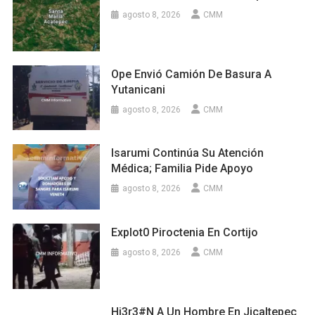
agosto 8, 2026
CMM
Ope Envió Camión De Basura A
Yutanicani
agosto 8, 2026
CMM
Isarumi Continúa Su Atención
Médica; Familia Pide Apoyo
agosto 8, 2026
CMM
Explot0 Piroctenia En Cortijo
agosto 8, 2026
CMM
Hi3r3#n A Un Hombre En Jicaltepec