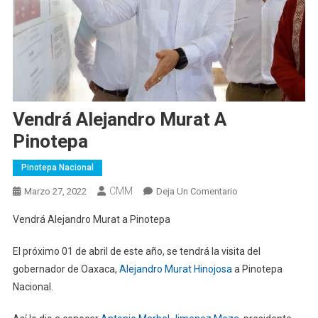
Vendrá Alejandro Murat A
Pinotepa
Pinotepa Nacional
CMM
En
Marzo 27, 2022
Deja Un Comentario
Vendrá
Vendrá Alejandro Murat a Pinotepa
Alejandro
Murat
El próximo 01 de abril de este año, se tendrá la visita del
A
gobernador de Oaxaca,
Alejandro Murat Hinojosa
a Pinotepa
Pinotepa
Nacional.