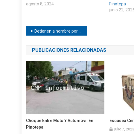
agosto 8, 2024
Pinotepa
junio 22, 202
Navegación
Detienen a hombre por agr*sión contra adolescente en la Costa
de
PUBLICACIONES RELACIONADAS
entradas
Choque Entre Moto Y Automóvil En
Escasea Cer
Pinotepa
julio 7, 202