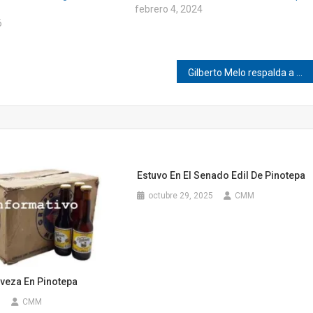
febrero 4, 2024
6
Gilberto Melo respalda a Claudia Sheinbaum
Estuvo En El Senado Edil De Pinotepa
octubre 29, 2025
CMM
veza En Pinotepa
3
CMM