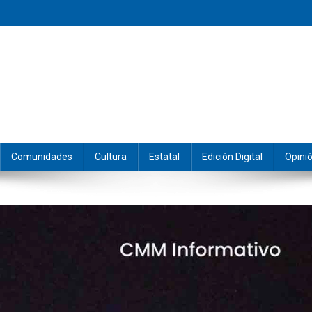
eramos y producimos la información.
Comunidades
Cultura
Estatal
Edición Digital
Opini