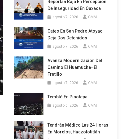
Reportan Baja En Percepción
De Inseguridad En Oaxaca
agosto 7, 2026
CMM
Cateo En San Pedro Atoyac
Deja Dos Detenidos
agosto 7, 2026
CMM
Avanza Modernización Del
Camino El Huamuche–El
Frutillo
agosto 7, 2026
CMM
Tembló En Pinotepa
agosto 6, 2026
CMM
Tendrán Médico Las 24 Horas
En Morelos, Huazolotitlán