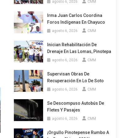
agosto 6, 2026
CMM
Irma Juan Carlos Coordina
Foros Indígenas En Chayuco
agosto 6, 2026
CMM
Inician Rehabilitación De
Drenaje En Las Lomas, Pinotepa
agosto 6, 2026
CMM
Supervisan Obras De
Recuperación En Lo De Soto
agosto 6, 2026
CMM
Se Descompuso Autobús De
Fletes Y Pasajes
agosto 6, 2026
CMM
¡Orgullo Pinotepense Rumbo A