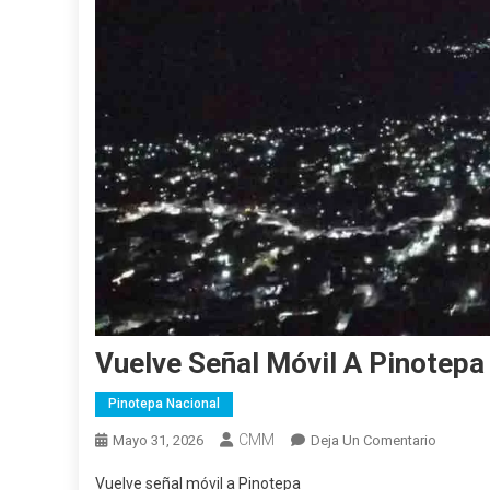
Vuelve Señal Móvil A Pinotepa
Pinotepa Nacional
CMM
En
Mayo 31, 2026
Deja Un Comentario
Vuelve
Vuelve señal móvil a Pinotepa
Señal