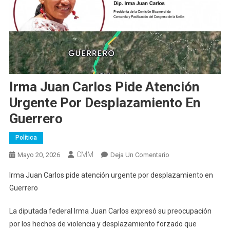
Irma Juan Carlos Pide Atención
Urgente Por Desplazamiento En
Guerrero
Política
CMM
En
Mayo 20, 2026
Deja Un Comentario
Irma
Irma Juan Carlos pide atención urgente por desplazamiento en
Juan
Guerrero
Carlos
Pide
La diputada federal Irma Juan Carlos expresó su preocupación
Atención
por los hechos de violencia y desplazamiento forzado que
Urgente