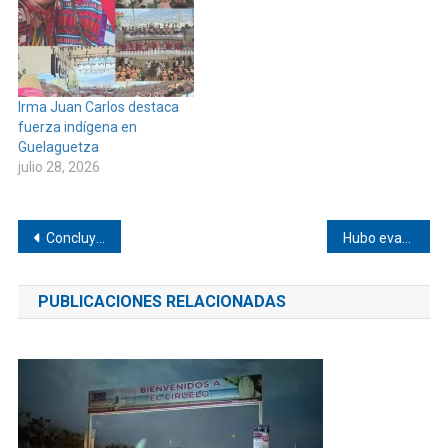
Irma Juan Carlos destaca
fuerza indígena en
Guelaguetza
julio 28, 2026
Navegación
Concluyen pavimentación en San Juan Colorado
Hubo evacuación por inc3nd10 en la AfroUniversidad
de
PUBLICACIONES RELACIONADAS
entradas