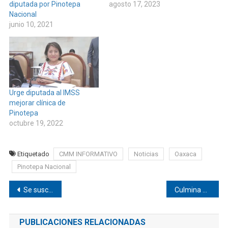
diputada por Pinotepa
agosto 17, 2023
Nacional
junio 10, 2021
Urge diputada al IMSS
mejorar clínica de
Pinotepa
octubre 19, 2022
Etiquetado
CMM INFORMATIVO
Noticias
Oaxaca
Pinotepa Nacional
Navegación
Se suscitó percance entre taxi y moto en Pinotepa
Culmina agosto con 90 casos de COVID-19 en Pinotepa
de
PUBLICACIONES RELACIONADAS