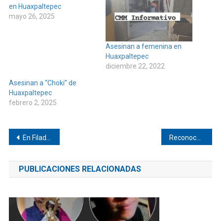
en Huaxpaltepec
mayo 26, 2025
Asesinan a femenina en
Huaxpaltepec
diciembre 22, 2022
Asesinan a “Choki” de
Huaxpaltepec
febrero 2, 2025
Navegación
En Filadelfia expondrá Noé Jacinto de Pinotepa de Don Luis
Reconoce SECULTA a curandera indígena de Jicayan
de
PUBLICACIONES RELACIONADAS
entradas