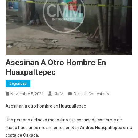
Asesinan A Otro Hombre En
Huaxpaltepec
Seguridad
CMM
En
Noviembre 5, 2021
Deja Un Comentario
Asesinan
Asesinan a otro hombre en Huaxpaltepec
A
Otro
Una persona del sexo masculino fue asesinada con arma de
Hombre
fuego hace unos movimientos en San Andrés Huaxpaltepec en la
En
costa de Oaxaca.
Huaxpaltepec