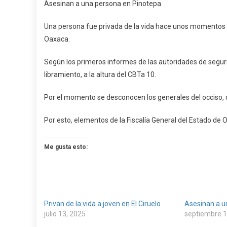
Asesinan a una persona en Pinotepa
A
Una
Una persona fue privada de la vida hace unos momentos c
Persona
Oaxaca.
En
Pinotepa
Según los primeros informes de las autoridades de seguri
libramiento, a la altura del CBTa 10.
Por el momento se desconocen los generales del occiso, 
Por esto, elementos de la Fiscalía General del Estado de Oa
Me gusta esto:
Privan de la vida a joven en El Ciruelo
Asesinan a u
julio 13, 2025
septiembre 1