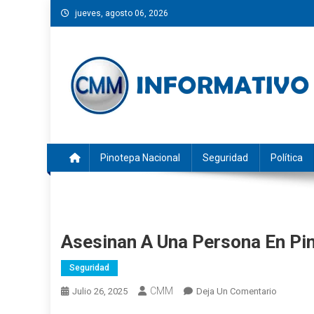
Saltar
jueves, agosto 06, 2026
al
contenido
CMM INFORMATIVO
Noticias de Pinotepa Nacional y la Costa de Oaxaca. Gen
Pinotepa Nacional
Seguridad
Política
Asesinan A Una Persona En Pi
Seguridad
CMM
En
Julio 26, 2025
Deja Un Comentario
Asesinan