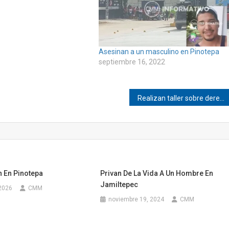
Asesinan a un masculino en Pinotepa
septiembre 16, 2022
Realizan taller sobre derechos de la mujer en La Chuparrosa, Jicayán
 En Pinotepa
Privan De La Vida A Un Hombre En
Jamiltepec
 2026
CMM
noviembre 19, 2024
CMM