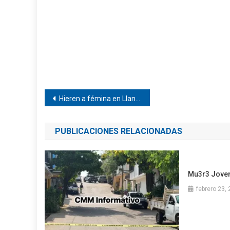
Navegación
Hieren a fémina en Llano Grande
de
PUBLICACIONES RELACIONADAS
entradas
Mu3r3 Joven
febrero 23,