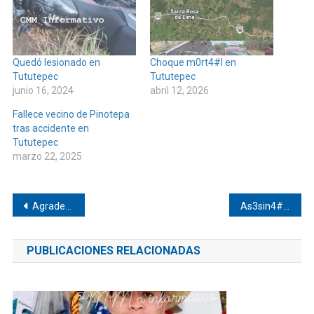
Quedó lesionado en
Choque m0rt4#l en
Tututepec
Tututepec
junio 16, 2024
abril 12, 2026
Fallece vecino de Pinotepa
tras accidente en
Tututepec
marzo 22, 2025
Navegación
Agradecen al gobernador mejoras en el COBAO de Pinotepa de Don Luis
As3sin4#n a un hombre en San Juan Colorado
de
PUBLICACIONES RELACIONADAS
entradas