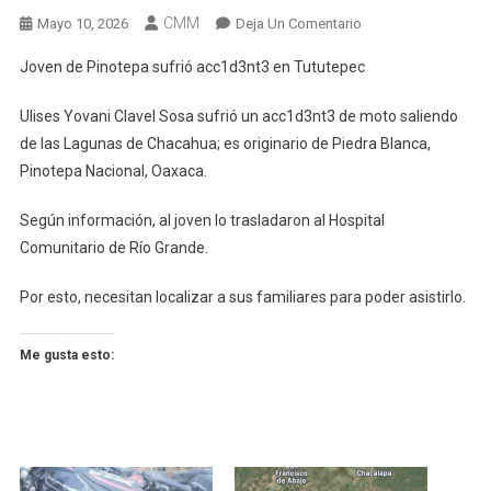
CMM
En
Mayo 10, 2026
Deja Un Comentario
Joven
Joven de Pinotepa sufrió acc1d3nt3 en Tututepec
De
Pinotepa
Ulises Yovani Clavel Sosa sufrió un acc1d3nt3 de moto saliendo
Sufrió
de las Lagunas de Chacahua; es originario de Piedra Blanca,
Acc1d3nt3
Pinotepa Nacional, Oaxaca.
En
Tututepec
Según información, al joven lo trasladaron al Hospital
Comunitario de Río Grande.
Por esto, necesitan localizar a sus familiares para poder asistirlo.
Me gusta esto: