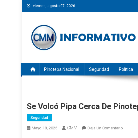
Saltar
viernes, agosto 07, 2026
al
contenido
CMM INFORMATIVO
Noticias de Pinotepa Nacional y la Costa de Oaxaca. Gen
Pinotepa Nacional
Seguridad
Política
Se Volcó Pipa Cerca De Pinot
Seguridad
CMM
En
Mayo 18, 2025
Deja Un Comentario
Se