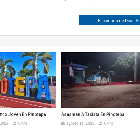
El cuidado de Dios
Otro Joven En Pinotepa
Asesinan A Taxista En Pinotepa
 2022
CMM
agosto 11, 2022
CMM