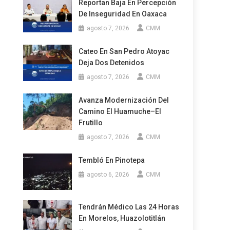
Reportan Baja En Percepción
De Inseguridad En Oaxaca
agosto 7, 2026
CMM
Cateo En San Pedro Atoyac
Deja Dos Detenidos
agosto 7, 2026
CMM
Avanza Modernización Del
Camino El Huamuche–El
Frutillo
agosto 7, 2026
CMM
Tembló En Pinotepa
agosto 6, 2026
CMM
Tendrán Médico Las 24 Horas
En Morelos, Huazolotitlán