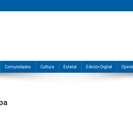
eramos y producimos la información.
Comunidades
Cultura
Estatal
Edición Digital
Opini
epa