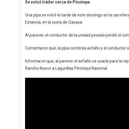
Se volcó tráiler cerca de Pinotepa
Volcó
Pipa
Una pipa se volcó la tarde de este domingo en la carretera
Cerca
Estancia, en la costa de Oaxaca.
De
Pinotep
Al parecer, el conductor de la unidad pesada perdió el con
Comentaron que, la pipa contenía asfalto y el conductor s
Informaron que, al parecer el asfalto se usaría para la r
Rancho Nuevo a Lagunillas Pinotepa Nacional.