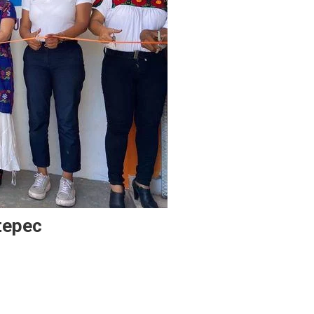
tepec
n