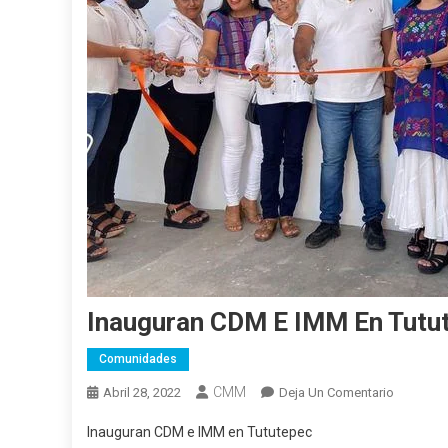
Inauguran CDM E IMM En Tutu
Comunidades
CMM
En
Abril 28, 2022
Deja Un Comentario
Inaugura
Inauguran CDM e IMM en Tututepec
CDM