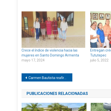
Crece el índice de violencia hacia las
Entregan cré
mujeres en Santo Domingo Armenta
Tututepec
mayo 17, 2024
julio 5, 2022
Navegación
Carmen Bautista reafirma su compromiso con la Transformación de México
de
PUBLICACIONES RELACIONADAS
entradas