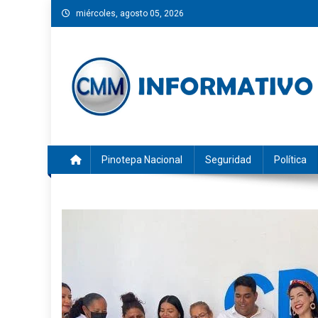
Saltar
miércoles, agosto 05, 2026
al
contenido
CMM INFORMATIVO
Noticias de Pinotepa Nacional y la Costa de Oaxaca. Gen
Pinotepa Nacional
Seguridad
Política