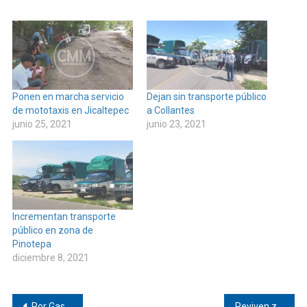
Ponen en marcha servicio
Dejan sin transporte público
de mototaxis en Jicaltepec
a Collantes
junio 25, 2021
junio 23, 2021
Incrementan transporte
público en zona de
Pinotepa
diciembre 8, 2021
Navegación
Por Gasolina suben pasaje de Jicayán a Pinotepa
Reviven zócalo de Pinotepa