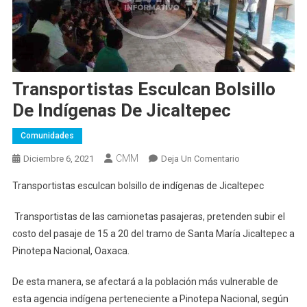
Transportistas Esculcan Bolsillo
De Indígenas De Jicaltepec
Comunidades
CMM
En
Diciembre 6, 2021
Deja Un Comentario
Transportistas
Transportistas esculcan bolsillo de indígenas de Jicaltepec
Esculcan
Bolsillo
Transportistas de las camionetas pasajeras, pretenden subir el
De
costo del pasaje de 15 a 20 del tramo de Santa María Jicaltepec a
Indígenas
Pinotepa Nacional, Oaxaca.
De
Jicaltepec
De esta manera, se afectará a la población más vulnerable de
esta agencia indígena perteneciente a Pinotepa Nacional, según