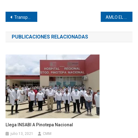
Navegación
Transportistas esculcan bolsillo de indígenas de Jicaltepec
AMLO EL AVARO
de
PUBLICACIONES RELACIONADAS
entradas
Llega INSABI A Pinotepa Nacional
julio 13, 2021
CMM