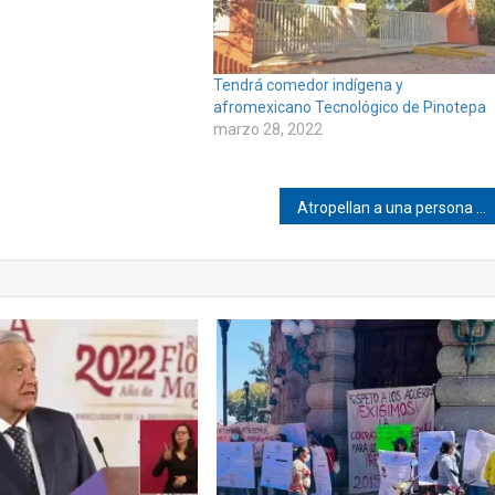
Tendrá comedor indígena y
afromexicano Tecnológico de Pinotepa
marzo 28, 2022
Atropellan a una persona en Pinotepa