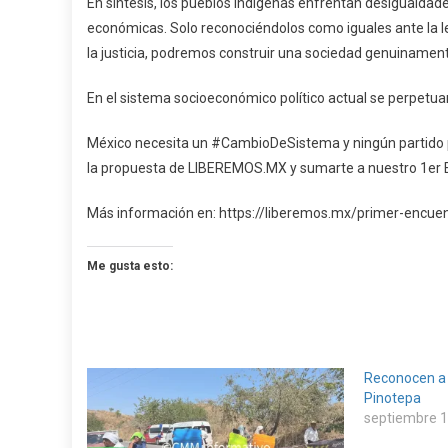
En síntesis, los pueblos indígenas enfrentan desigualdad
económicas. Solo reconociéndolos como iguales ante la le
la justicia, podremos construir una sociedad genuinament
En el sistema socioeconómico político actual se perpetuar
México necesita un #CambioDeSistema y ningún partido pol
la propuesta de LIBEREMOS.MX y sumarte a nuestro 1er E
Más información en: https://liberemos.mx/primer-encu
Me gusta esto:
Reconocen a 
Pinotepa
septiembre 1