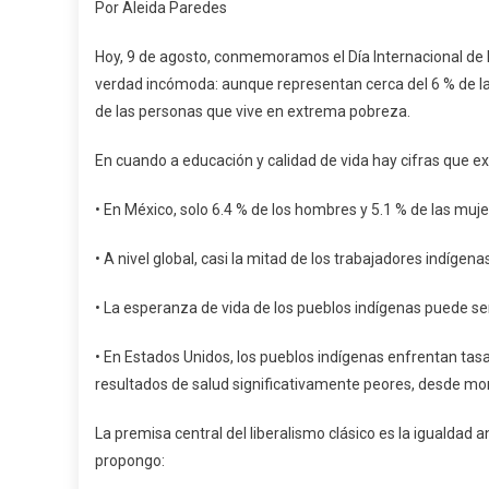
Por Aleida Paredes
Hoy, 9 de agosto, conmemoramos el Día Internacional de l
verdad incómoda: aunque representan cerca del 6 % de la
de las personas que vive en extrema pobreza.
En cuando a educación y calidad de vida hay cifras que ex
• En México, solo 6.4 % de los hombres y 5.1 % de las muj
• A nivel global, casi la mitad de los trabajadores indíg
• La esperanza de vida de los pueblos indígenas puede se
• En Estados Unidos, los pueblos indígenas enfrentan tasa
resultados de salud significativamente peores, desde mor
La premisa central del liberalismo clásico es la igualdad an
propongo: