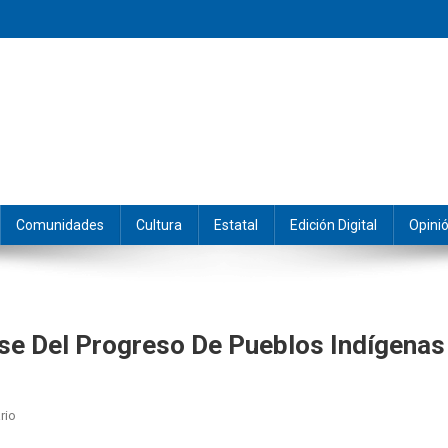
eramos y producimos la información.
Comunidades
Cultura
Estatal
Edición Digital
Opini
se Del Progreso De Pueblos Indígenas
En
rio
Igualdad