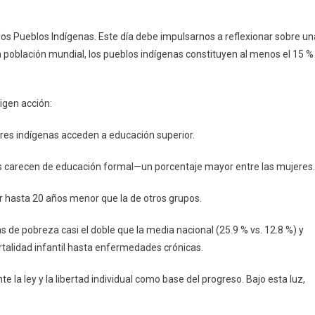
Ante
La
os Pueblos Indígenas. Este día debe impulsarnos a reflexionar sobre un
Ley
 población mundial, los pueblos indígenas constituyen al menos el 15 %
Como
Base
Del
igen acción:
Progreso
De
eres indígenas acceden a educación superior.
Pueblos
Indígenas
enas carecen de educación formal—un porcentaje mayor entre las mujeres.
r hasta 20 años menor que la de otros grupos.
s de pobreza casi el doble que la media nacional (25.9 % vs. 12.8 %) y
talidad infantil hasta enfermedades crónicas.
te la ley y la libertad individual como base del progreso. Bajo esta luz,