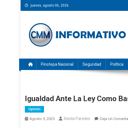
Saltar
jueves, agosto 06, 2026
al
contenido
CMM INFORMATIVO
Noticias de Pinotepa Nacional y la Costa de Oaxaca. Gen
Pinotepa Nacional
Seguridad
Política
Igualdad Ante La Ley Como Ba
Opinión
Aleida Paredes
Agosto 9, 2025
Deja Un Comenta