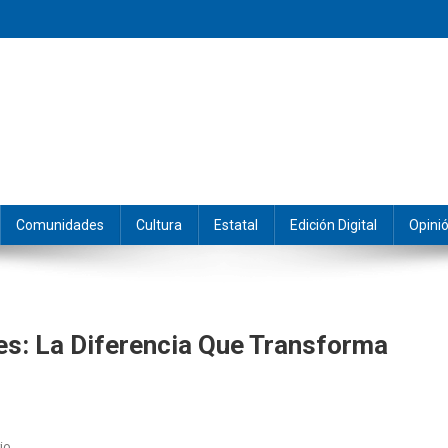
eramos y producimos la información.
Comunidades
Cultura
Estatal
Edición Digital
Opini
es: La Diferencia Que Transforma
En
io