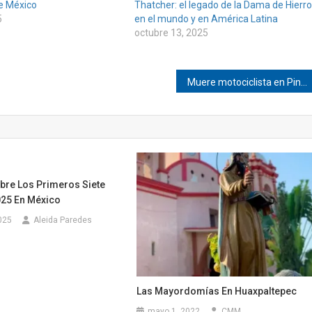
de México
Thatcher: el legado de la Dama de Hierro
5
en el mundo y en América Latina
octubre 13, 2025
Muere motociclista en Pinotepa
bre Los Primeros Siete
25 En México
025
Aleida Paredes
Las Mayordomías En Huaxpaltepec
mayo 1, 2022
CMM