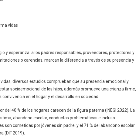
Padres
Presentes,
Hijos
orma vidas
Fuertes:
La
Diferencia
Que
io y esperanza: a los padres responsables, proveedores, protectores y
Transforma
itaciones o carencias, marcan la diferencia a través de su presencia y
Vidas
vidas, diversos estudios comprueban que su presencia emocional y
nestar socioemocional de los hijos; además promueve una crianza firme,
 convivencia en el hogar y el desarrollo en sociedad.
or del 40 % de los hogares carecen de la figura paterna (INEGI 2022). La
estima, abandono escolar, conductas problemáticas e incluso
ones son cometidas por jóvenes sin padre, y el 71 % del abandono escolar
a (DIF 2019).