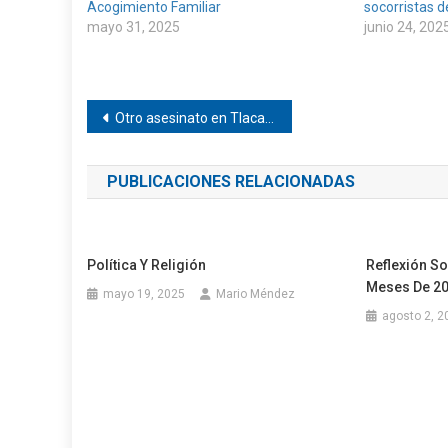
Acogimiento Familiar
socorristas 
mayo 31, 2025
junio 24, 202
Navegación
Otro asesinato en Tlacamama
de
PUBLICACIONES RELACIONADAS
entradas
Política Y Religión
Reflexión So
Meses De 20
mayo 19, 2025
Mario Méndez
agosto 2, 2