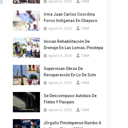
agosto 6, 2026
CMM
Irma Juan Carlos Coordina
Foros Indígenas En Chayuco
agosto 6, 2026
CMM
Inician Rehabilitación De
Drenaje En Las Lomas, Pinotepa
agosto 6, 2026
CMM
Supervisan Obras De
Recuperación En Lo De Soto
agosto 6, 2026
CMM
Se Descompuso Autobús De
Fletes Y Pasajes
agosto 6, 2026
CMM
¡Orgullo Pinotepense Rumbo A