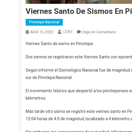
Viernes Santo De Sismos En P
Pinotepa Nacional
CMM
En
Abril 15, 2022
Deja Un Comentario
Viernes
Viernes Santo de sismo en Pinotepa
Santo
De
Dos sismos se registraron este Viernes Santo con epicen
Sismos
En
Según informó el Sismológico Nacional fue de magnitud de 
Pinotepa
sur de Pinotepa Nacional.
El movimiento telúrico que despertó a los pinotepenses s
kilómetros.
Más tarde otro sismo se registró este viernes santo en Pi
12:04 horas de 4.0 de magnitud, localizado a 4 kilómetro 