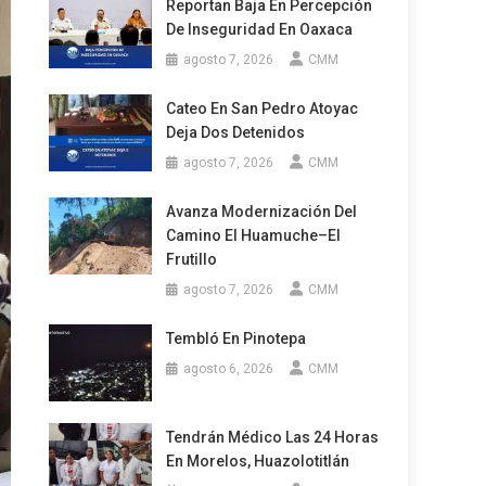
Reportan Baja En Percepción
De Inseguridad En Oaxaca
agosto 7, 2026
CMM
Cateo En San Pedro Atoyac
Deja Dos Detenidos
agosto 7, 2026
CMM
Avanza Modernización Del
Camino El Huamuche–El
Frutillo
agosto 7, 2026
CMM
Tembló En Pinotepa
agosto 6, 2026
CMM
Tendrán Médico Las 24 Horas
En Morelos, Huazolotitlán