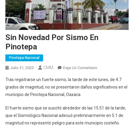
Sin Novedad Por Sismo En
Pinotepa
Pinotepa Nacional
CMM
En
Julio 31, 2023
Deja Un Comentario
Sin
Tras registrarse un fuerte sismo, la tarde de este lunes, de 4.7
Novedad
grados de magnitud, no se presentaron daños significativos en el
Por
municipio de Pinotepa Nacional, Oaxaca.
Sismo
En
El fuerte sismo que se suscitó alrededor de las 15:51 de la tarde,
Pinotepa
que el Sismológico Nacional adecuó preliminarmente en 5.1 de
magnitud no representó peligro para este municipio costeño.