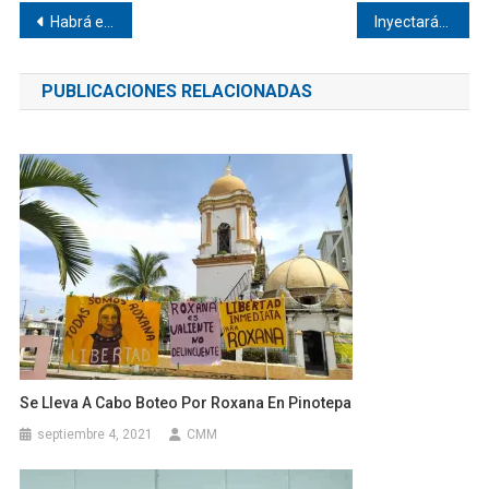
Navegación
Habrá escolleras en Corralero
Inyectarán 12 millones de pesos a Huaxpaltepec
de
PUBLICACIONES RELACIONADAS
entradas
Se Lleva A Cabo Boteo Por Roxana En Pinotepa
septiembre 4, 2021
CMM